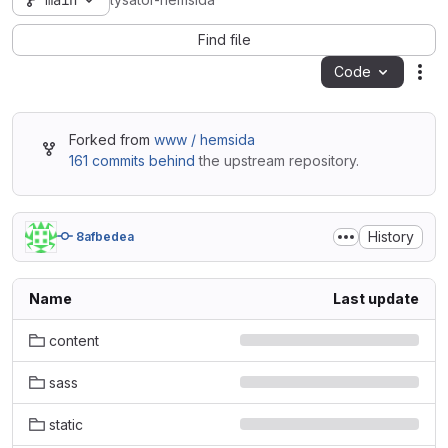
main
lysator-hemsida
Find file
Code
Act
Forked from
www / hemsida
161 commits behind
the upstream repository.
History
8afbedea
Name
Last update
content
sass
static