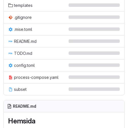
templates
.gitignore
.mise.toml
README.md
TODO.md
config.toml
process-compose.yaml
subset
README.md
Hemsida