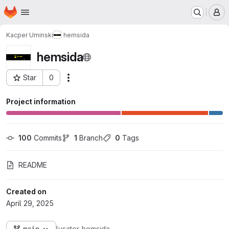
Homepage
Skip to main content
M
Kacper Uminski
hemsida
hemsida
Star
0
Actions
Project ID: 1020
Project information
100
 Commits
1
 Branch
0
 Tags
README
Created on
April 29, 2025